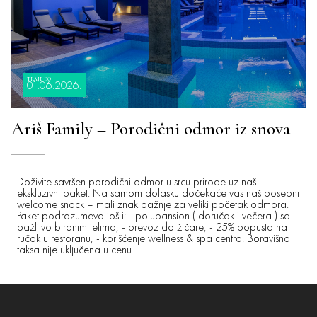
TRAJE DO
01.06.2026.
Ariš Family – Porodični odmor iz snova
Doživite savršen porodični odmor u srcu prirode uz naš
ekskluzivni paket. Na samom dolasku dočekaće vas naš posebni
welcome snack – mali znak pažnje za veliki početak odmora.
Paket podrazumeva još i: - polupansion ( doručak i večera ) sa
pažljivo biranim jelima, - prevoz do žičare, - 25% popusta na
ručak u restoranu, - korišćenje wellness & spa centra. Boravišna
taksa nije uključena u cenu.